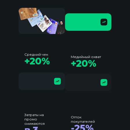
+15%
Средний чек
Медийный охват
+20%
+20%
Затраты на
Отток
промо
покупателей
снижаются
-25%