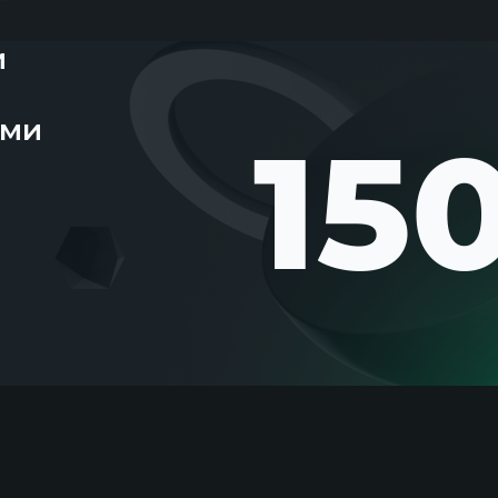
ки
ими