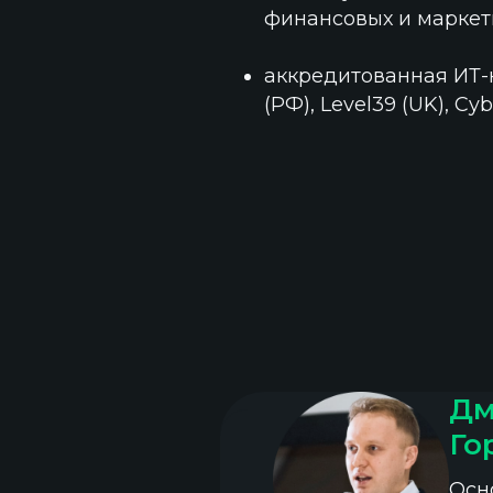
финансовых и маркет
аккредитованная ИТ-
(РФ), Level39 (UK), Cyb
Дм
Го
Осн